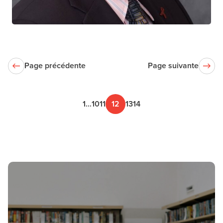
L'hôpital pour enfants malades
Page précédente
Page suivante
1
…
10
11
12
13
14