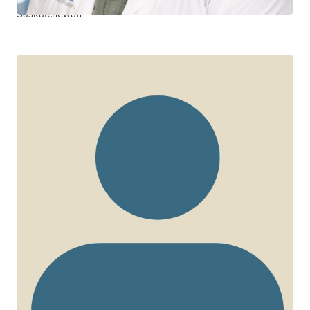
Saskatchewan
Silvia Guillemi
CHERCHEUR CTN+