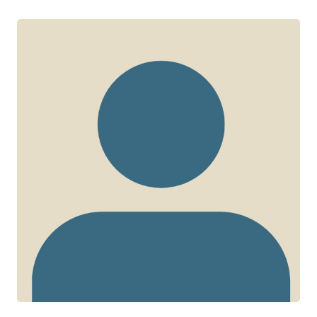
Sean Ari Bitnun
CHERCHEUR CTN+
Hôpital pour enfants malades
Université de Toronto