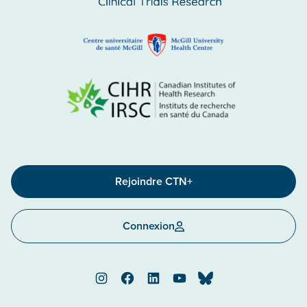
Rejoindre CTN+
Connexion
Instagram
Facebook
LinkedIn
YouTube
Bluesky