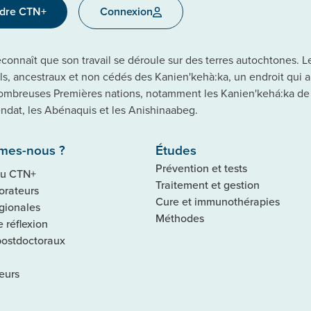
ndre CTN+
Connexion
onnaît que son travail se déroule sur des terres autochtones. Le 
els, ancestraux et non cédés des Kanien'kehà:ka, un endroit qui 
ombreuses Premières nations, notamment les Kanien'kehá:ka de
dat, les Abénaquis et les Anishinaabeg.
mes-nous ?
Études
Prévention et tests
du CTN+
Traitement et gestion
orateurs
Cure et immunothérapies
gionales
Méthodes
 réflexion
postdoctoraux
eurs