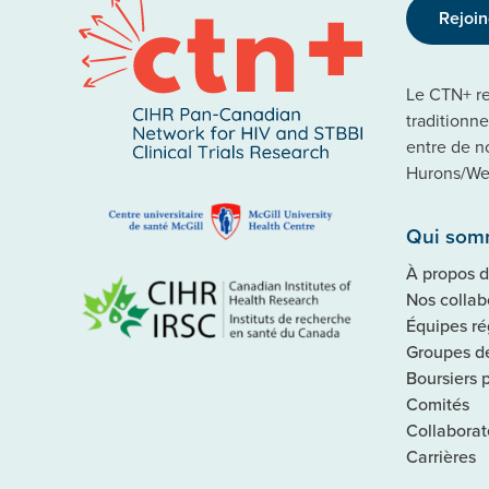
Rejoi
Le CTN+ rec
traditionn
entre de n
Hurons/Wen
Qui som
À propos 
Nos collab
Équipes ré
Groupes de
Boursiers 
Comités
Collaborat
Carrières