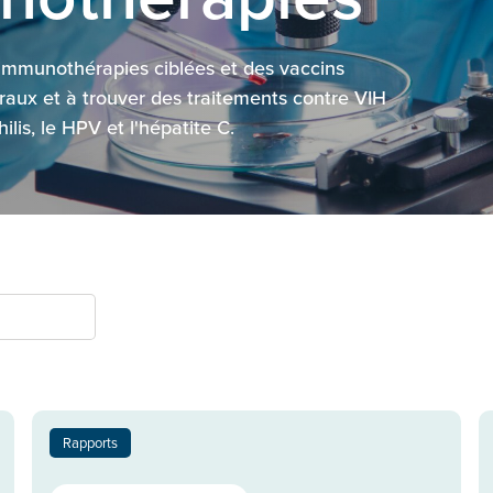
 immunothérapies ciblées et des vaccins
iraux et à trouver des traitements contre VIH
ilis, le HPV et l'hépatite C.
Rapports