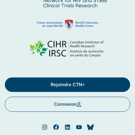
Rejoindre CTN+
Connexion
Instagram
Facebook
LinkedIn
YouTube
Bluesky