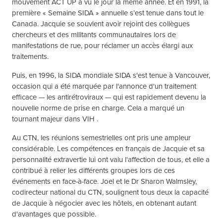
mouvement ACT UP a vu le jour la même année. Et en 1991, la
première « Semaine SIDA » annuelle s’est tenue dans tout le
Canada. Jacquie se souvient avoir rejoint des collègues
chercheurs et des militants communautaires lors de
manifestations de rue, pour réclamer un accès élargi aux
traitements.
Puis, en 1996, la SIDA mondiale SIDA s'est tenue à Vancouver,
occasion qui a été marquée par l'annonce d'un traitement
efficace — les antirétroviraux — qui est rapidement devenu la
nouvelle norme de prise en charge. Cela a marqué un
tournant majeur dans VIH .
Au CTN, les réunions semestrielles ont pris une ampleur
considérable. Les compétences en français de Jacquie et sa
personnalité extravertie lui ont valu l'affection de tous, et elle a
contribué à relier les différents groupes lors de ces
événements en face-à-face. Joel et le Dr Sharon Walmsley,
codirecteur national du CTN, soulignent tous deux la capacité
de Jacquie à négocier avec les hôtels, en obtenant autant
d'avantages que possible.