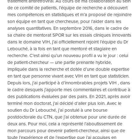
traitement antirétroviral. Au cours de ma collaboration au sein
de ce comité de patients, l’équipe de recherche a découvert
mes compétences en statistiques et m’a proposé de rejoindre
son équipe en tant que chercheuse, pour l’aider dans les
analyses quantitatives. En septembre 2016, dans le cadre de
sa chaire de mentorat SPOR sur les essais cliniques innovants
dans le domaine VIH, j’ai officiellement rejoint l’équipe du Dr
Lebouché, à la fois en tant que mentoré et stagiaire en
recherche. C’est ainsi qu’un nouveau profil a vu le jour : celui
de patient-chercheur — une partie prenante hybride,
impliquée dans la recherche et dotée d’une double expertise
en tant que personne vivant avec VIH en tant que statisticien.
Depuis lors, j’ai participé à d’innombrables projets VIH , dans
le cadre desquels j’apporte mes commentaires et contribue à
des publications évaluées par des pairs. En 2021, après avoir
terminé mon doctorat, j’ai décidé d’aller plus loin. Avec le
soutien du Dr Lebouché, j’ai postulé à une bourse
postdoctorale du CTN, que j’ai obtenue pour une durée de
deux ans. Pour moi, cela a représenté l’aboutissement de
mon parcours pour devenir patient-chercheur, ainsi que de
toute l’expérience et de l’expertise que j’ai acquises en