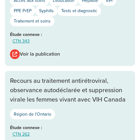
Accès aux soins
L'éducation
Hépatite
VIH
PPE PrEP
Syphilis
Tests et diagnostic
Traitement et soins
Étude connexe :
CTN 343
Voir la publication
Recours au traitement antirétroviral,
observance autodéclarée et suppression
virale les femmes vivant avec VIH Canada
Région de l'Ontario
Étude connexe :
CTN 262