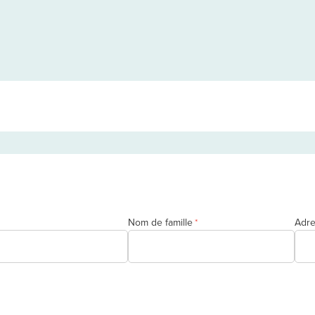
Nom de famille
Adre
*