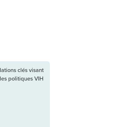
tions clés visant
des politiques VIH