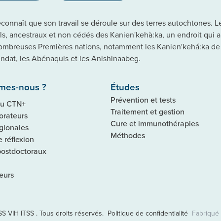
onnaît que son travail se déroule sur des terres autochtones. Le 
els, ancestraux et non cédés des Kanien'kehà:ka, un endroit qui 
ombreuses Premières nations, notamment les Kanien'kehá:ka de
dat, les Abénaquis et les Anishinaabeg.
mes-nous ?
Études
Prévention et tests
du CTN+
Traitement et gestion
orateurs
Cure et immunothérapies
gionales
Méthodes
 réflexion
postdoctoraux
eurs
 VIH ITSS . Tous droits réservés.
Politique de confidentialité
Fabriqué