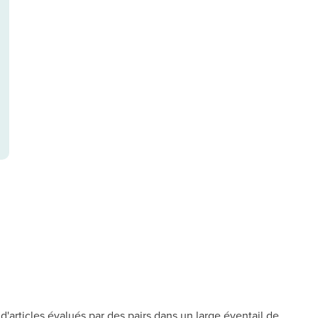
d'articles évalués par des pairs dans un large éventail de