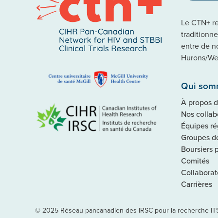
Le CTN+ rec
traditionn
entre de n
Hurons/Wen
Qui som
À propos 
Nos collab
Équipes ré
Groupes de
Boursiers 
Comités
Collaborat
Carrières
© 2025 Réseau pancanadien des IRSC pour la recherche ITSS