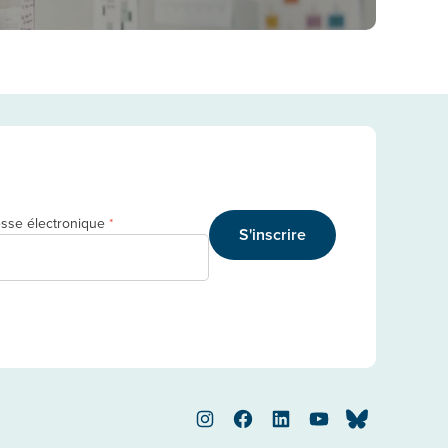
sse électronique
*
S'inscrire
Instagram
Facebook
LinkedIn
YouTube
Bluesky