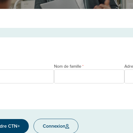
Nom de famille
Adre
*
ndre CTN+
Connexion