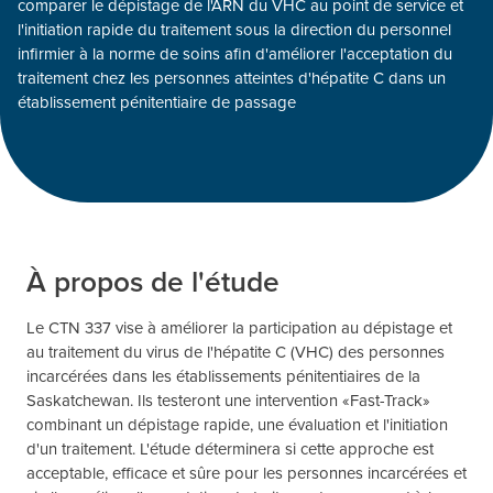
comparer le dépistage de l'ARN du VHC au point de service et
l'initiation rapide du traitement sous la direction du personnel
infirmier à la norme de soins afin d'améliorer l'acceptation du
traitement chez les personnes atteintes d'hépatite C dans un
établissement pénitentiaire de passage
À propos de l'étude
Le CTN 337 vise à améliorer la participation au dépistage et
au traitement du virus de l'hépatite C (VHC) des personnes
incarcérées dans les établissements pénitentiaires de la
Saskatchewan. Ils testeront une intervention «Fast-Track»
combinant un dépistage rapide, une évaluation et l'initiation
d'un traitement. L'étude déterminera si cette approche est
acceptable, efficace et sûre pour les personnes incarcérées et