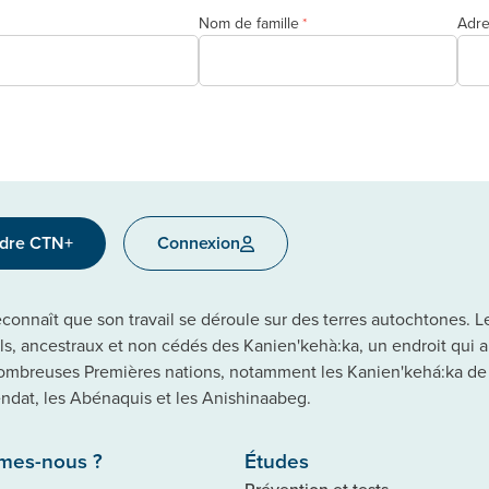
Nom de famille
Adre
*
ndre CTN+
Connexion
onnaît que son travail se déroule sur des terres autochtones. Le 
els, ancestraux et non cédés des Kanien'kehà:ka, un endroit qui 
ombreuses Premières nations, notamment les Kanien'kehá:ka de
dat, les Abénaquis et les Anishinaabeg.
mes-nous ?
Études