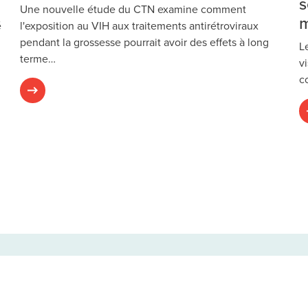
s
Une nouvelle étude du CTN examine comment
m
é
l'exposition au VIH aux traitements antirétroviraux
pendant la grossesse pourrait avoir des effets à long
L
terme…
v
c