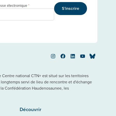
sse électronique
*
S'inscrire
Instagram
Facebook
LinkedIn
YouTube
Bluesky
Centre national CTN+ est situé sur les territoires
a longtemps servi de lieu de rencontre et d'échange
 la Confédération Haudenosaunee, les
Découvrir