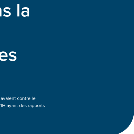
s la
es
navalent contre le
IH ayant des rapports