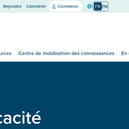
Rejoindre
Calendrier
Connexion
FR
EN
urces
Centre de mobilisation des connaissances
En 
cacité