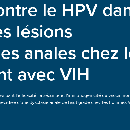
ontre le HPV dan
s lésions
es anales chez l
t avec VIH
aluant l'efficacité, la sécurité et l'immunogénicité du vaccin no
 récidive d'une dysplasie anale de haut grade chez les hommes V