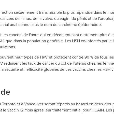
nfection sexuellement transmissible la plus répandue dans le mond
 cancers de l'anus, de la vulve, du vagin, du pénis et de l'oroph
u canal anal connu sous le nom de carcinome épidermoïde.
 et les cancers de l'anus qui en découlent sont nettement plus 
) que dans la population générale. Les HSH co-infectés par le 
pulations.
uvrent neuf types de HPV et protègent contre 90 % de tous les ca
V réduisent les taux de cancer du col de l’utérus chez les femme
a sécurité et l’efficacité globales de ces vaccins chez les HSH v
ude
à Toronto et à Vancouver seront répartis au hasard en deux grou
 le vaccin 12 mois après leur traitement initial pour HGAIN. Les pa