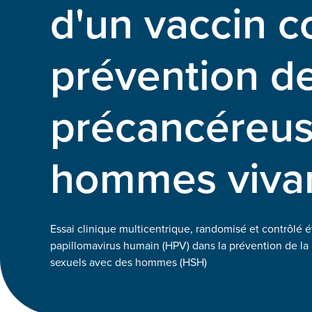
d'un vaccin c
prévention de
précancéreus
hommes vivan
Essai clinique multicentrique, randomisé et contrôlé év
papillomavirus humain (HPV) dans la prévention de la
sexuels avec des hommes (HSH)