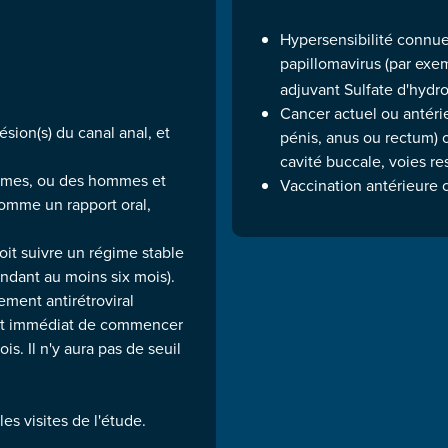
Hypersensibilité connue
papillomavirus (par exe
adjuvant Sulfate d'hyd
Cancer actuel ou antéri
ésion(s) du canal anal, et
pénis, anus ou rectum) 
cavité buccale, voies re
ommes, ou des hommes et
Vaccination antérieure 
comme un rapport oral,
oit suivre un régime stable
endant au moins six mois).
ement antirétroviral
ojet immédiat de commencer
is. Il n'y aura pas de seuil
es visites de l'étude.