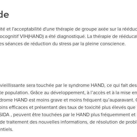
de
ité et l'acceptabilité d'une thérapie de groupe axée sur la rééd
ocognitif VIH(HAND) a été diagnostiqué. La thérapie de rééduca
des séances de réduction du stress par la pleine conscience.
vieillissante sera touchée par le syndrome HAND, ce qui fait des 
te population. Grâce au développement, à l’accès et à la mise e
yndrome HAND est moins grave et moins fréquent qu’auparavant. 
oins efficaces et présentant des taux de toxicité plus élevés qu
s SIDA , peuvent être touchées par le HAND plus fréquemment et 
de traitement des nouvelles informations, de résolution de prob
tiels.