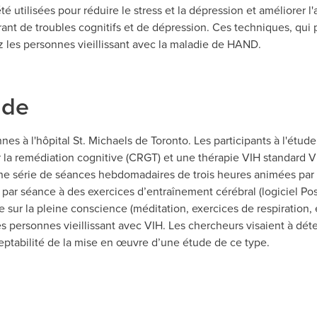
 utilisées pour réduire le stress et la dépression et améliorer l'a
frant de troubles cognitifs et de dépression. Ces techniques, qu
z les personnes vieillissant avec la maladie de HAND.
ude
s à l'hôpital St. Michaels de Toronto. Les participants à l'étude
 la remédiation cognitive (CRGT) et une thérapie VIH standard V
e série de séances hebdomadaires de trois heures animées par un t
ar séance à des exercices d’entraînement cérébral (logiciel Pos
e sur la pleine conscience (méditation, exercices de respiration,
es personnes vieillissant avec VIH. Les chercheurs visaient à déter
cceptabilité de la mise en œuvre d’une étude de ce type.