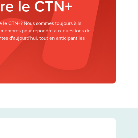
re le CTN+
re le CTN+? Nous sommes toujours à la
 membres pour répondre aux questions de
tes d'aujourd'hui, tout en anticipant les