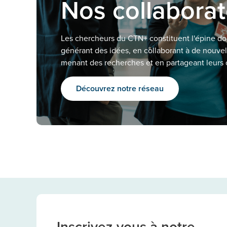
Nos collabora
Les chercheurs du CTN+ constituent l'épine do
générant des idées, en collaborant à de nouvell
menant des recherches et en partageant leurs
Découvrez notre réseau
Inscrivez-vous à notre