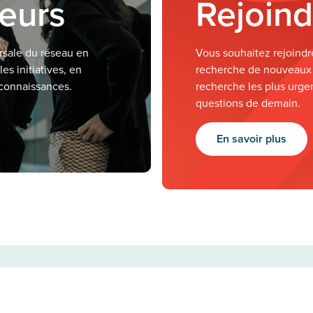
teurs
Rejoind
rsale du réseau en
Vous souhaitez rejoind
es initiatives, en
recherche de nouveaux
 connaissances.
recherche les plus urgen
questions de demain.
En savoir plus