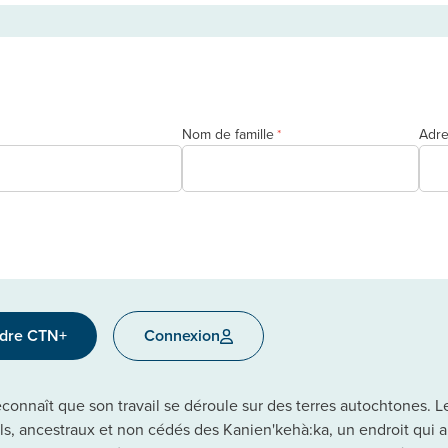
Nom de famille
Adre
*
ndre CTN+
Connexion
onnaît que son travail se déroule sur des terres autochtones. Le 
els, ancestraux et non cédés des Kanien'kehà:ka, un endroit qui 