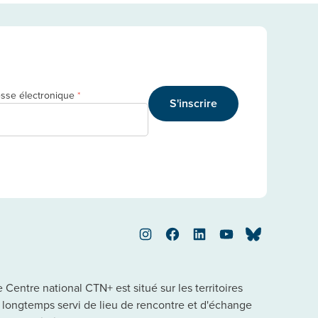
sse électronique
*
S'inscrire
Instagram
Facebook
LinkedIn
YouTube
Bluesky
Centre national CTN+ est situé sur les territoires
a longtemps servi de lieu de rencontre et d'échange