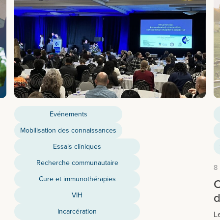
Evénements
Mobilisation des connaissances
Essais cliniques
Recherche communautaire
8
Cure et immunothérapies
C
d
VIH
Incarcération
L